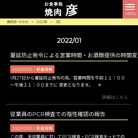
MENU
焼肉彦 HOME
>
2022年
>
1月
2022/01
蔓延防止発令による営業時間・お酒類提供の時間変
2022/01/25｜
新着情報
1月27日から蔓延防止発令の為、営業時間を午前１１：００
～午後２１：００までに 変更となります。 ＊
詳細はこちら
従業員のPCR検査での陰性確認の報告
2022/01/25｜
新着情報
この度、全従業員に対してPCR検査・PCR検査キッドでの