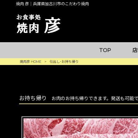
焼肉 彦｜兵庫県加古川市のこだわり焼肉
TOP
店
焼肉彦 HOME
>
仕出し･お持ち帰り
お持ち帰り
お肉のお持ち帰りできます。発送も可能