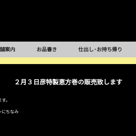
舗案内
お品書き
仕出し･お持ち帰り
２月３日彦特製恵方巻の販売致します
ます。
シにちなみ