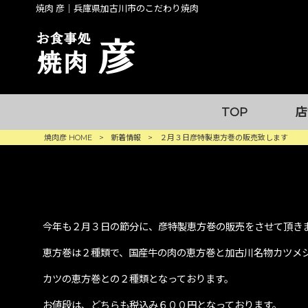
焼肉 彦｜兵庫県加古川市のこだわり焼肉
TOP
店
焼肉彦 HOME
>
新着情報
>
２月３日彦特製恵方巻の販売致します
今年も２月３日の節分に、彦特製恵方巻の販売をさせて頂き
恵方巻は２種類で、国産牛の肉の恵方巻と加古川名物カツメ
カツの恵方巻との２種類となっております。
お値段は、どちらも税込み６００円となっております。